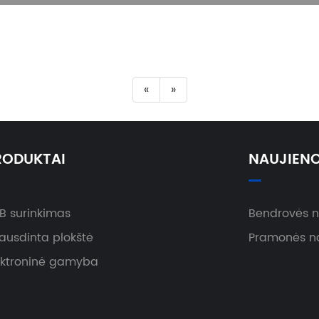
«
»
RODUKTAI
NAUJIEN
B surinkimas
Bendrovės n
ausdinta plokštė
Pramonės na
ektroninė gamyba