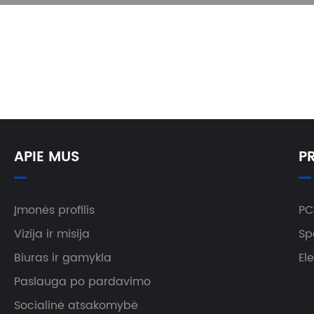
APIE MUS
P
Įmonės profilis
PC
Vizija ir misija
Sp
Biuras ir gamykla
El
Paslauga po pardavimo
Socialinė atsakomybė