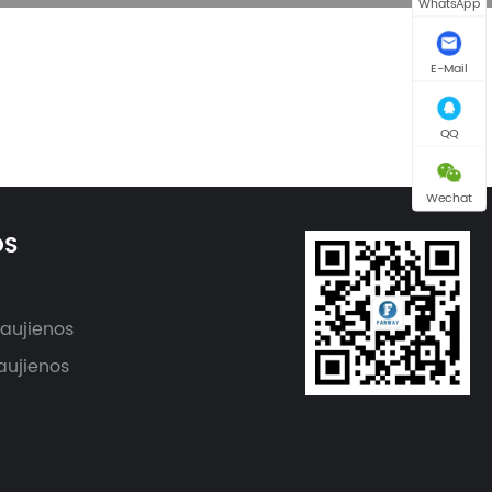
WhatsApp
E-Mail
QQ
Wechat
OS
aujienos
ujienos